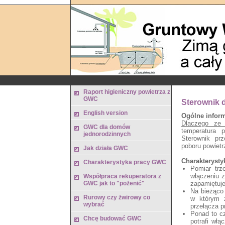
Raport higieniczny powietrza z
GWC
Sterownik 
English version
Ogólne inform
Dlaczego ze 
GWC dla domów
temperatura 
jednorodzinnych
Sterownik prz
poboru powietr
Jak działa GWC
Charakterysty
Charakterystyka pracy GWC
Pomiar trz
włączeniu z
Współpraca rekuperatora z
GWC jak to "pożenić"
zapamiętuje
Na bieżąco 
Rurowy czy żwirowy co
w którym ź
wybrać
przełącza p
Ponad to c
Chcę budować GWC
potrafi wł