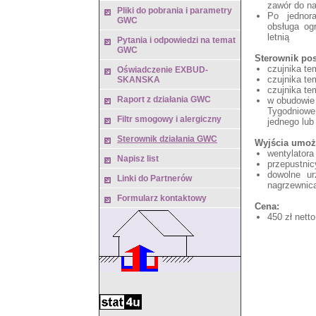
zawór do na
Pliki do pobrania i parametry
Po jednor
GWC
obsługa og
letnią
Pytania i odpowiedzi na temat
GWC
Sterownik pos
czujnika te
Oświadczenie EXBUD-
czujnika te
SKANSKA
czujnika te
Raport z działania GWC
w obudowie 
Tygodniowe
Filtr smogowy i alergiczny
jednego lu
Sterownik działania GWC
Wyjścia umożl
wentylatora
Napisz list
przepustnic
dowolne ur
Linki do Partnerów
nagrzewnica
Formularz kontaktowy
Cena:
450 zł netto