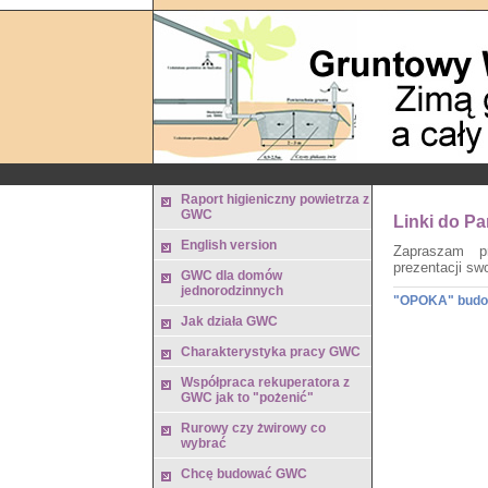
Raport higieniczny powietrza z
GWC
Linki do P
English version
Zapraszam p
prezentacji sw
GWC dla domów
jednorodzinnych
"OPOKA" budow
Jak działa GWC
Charakterystyka pracy GWC
Współpraca rekuperatora z
GWC jak to "pożenić"
Rurowy czy żwirowy co
wybrać
Chcę budować GWC