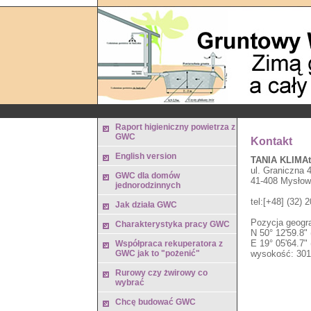
Raport higieniczny powietrza z
GWC
Kontakt
English version
TANIA KLIMAt
ul. Graniczna 4
GWC dla domów
41-408 Mysłow
jednorodzinnych
tel:[+48] (32) 
Jak działa GWC
Pozycja geogra
Charakterystyka pracy GWC
N 50° 12'59.8" 
E 19° 05'64.7"
Współpraca rekuperatora z
GWC jak to "pożenić"
wysokość: 30
Rurowy czy żwirowy co
wybrać
Chcę budować GWC